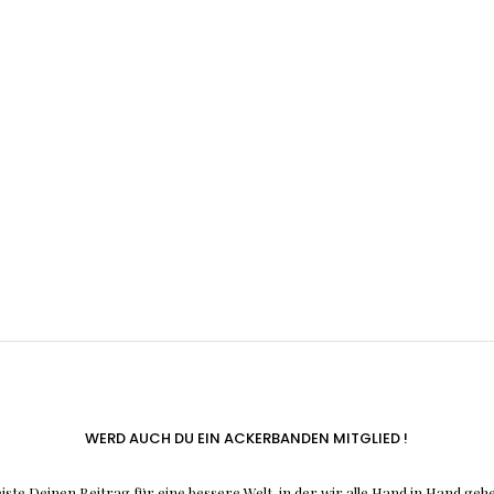
WERD AUCH DU EIN ACKERBANDEN MITGLIED !
iste Deinen Beitrag für eine bessere Welt, in der wir alle Hand in Hand geh