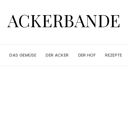
ACKERBANDE
E
DAS GEMÜSE
DER ACKER
DER HOF
REZEPTE