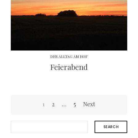
DER ALLTAG AM HOF
Feierabend
Beitragsnavigation
1
2
…
5
Next
SEARCH