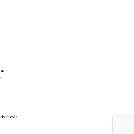
en.
ne
ckerbande