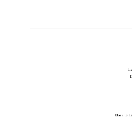
Le
D
Elara
by L